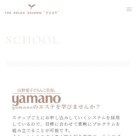
コ
ン
ト
テ
グ
ン
ル
ツ
メ
へ
ニ
SCHOOL
ス
ュ
キ
ー
ッ
プ
yamanoのエステを学びませんか？
ステップごとにお申し込みしていくシステムを採用
しているので、目標に合わせて柔軟にプログラムを
組み立てることが可能です。