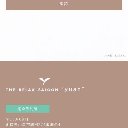
2.個人情報の管理
当店は、お客さまの個人情報を正確かつ最新の状態に保
ち、個人情報への不正アクセス・紛失・破損・改ざん・漏
洩などを防止するため、セキュリティシステムの維持・管
理体制の整備・社員教育の徹底等の必要な措置を講じ、安
全対策を実施し個人情報の厳重な管理を行ないます。
3.個人情報の利用目的
本ウェブサイトでは、お客様からのお問い合わせ時に、お
名前、メールアドレス、電話番号等の個人情報をご入力い
HOME
>
SCHOOL
ただく場合がございますが、これらの個人情報はご提供い
ただく際の目的以外では利用いたしません。
お客さまからお預かりした個人情報は、当店からのご連絡
やご質問に対する回答として、電子メールや資料のご送付
に利用いたします。
4.個人情報の第三者への開示・提供の禁止
当店は、お客さまよりお預かりした個人情報を適切に管理
し、次のいずれかに該当する場合を除き、個人情報を第三
者に開示いたしません。
完全予約制
・お客さまの同意がある場合
・お客さまが希望されるサービスを行なうために当店が業
〒753-0871
務を委託する業者に対して開示する場合
山口県山口市朝田274番地の4