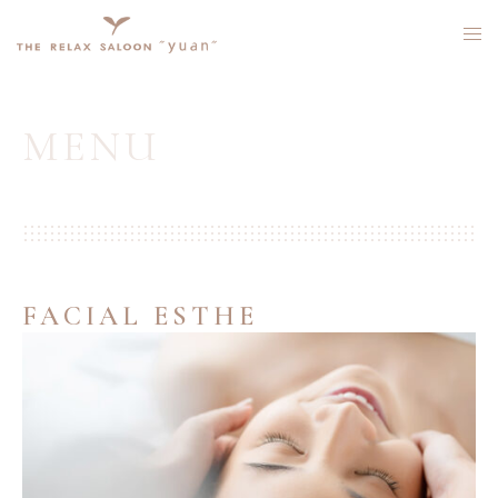
コ
ン
ト
テ
グ
ン
ル
ツ
メ
へ
ニ
MENU
ス
ュ
キ
ー
ッ
プ
FACIAL ESTHE