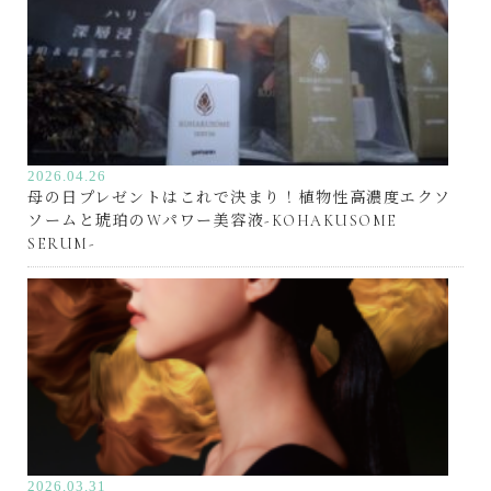
Beauty &
Health
2026.04.26
母の日プレゼントはこれで決まり！植物性高濃度エクソ
ソームと琥珀のWパワー美容液-KOHAKUSOME
SERUM-
2026.03.31