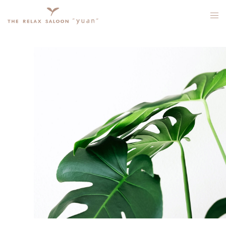
コ
ン
ト
テ
グ
ン
ル
ツ
メ
へ
ニ
ス
ュ
キ
ー
ッ
プ