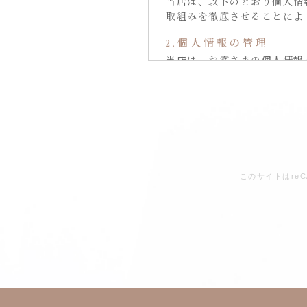
当店は、以下のとおり個人情
取組みを徹底させることによ
2.個人情報の管理
当店は、お客さまの個人情報
止するため、セキュリティシ
情報の厳重な管理を行ないま
3.個人情報の利用目的
本ウェブサイトでは、お客様
合がございますが、これらの
お客さまからお預かりした個
たします。
このサイトはre
4.個人情報の第三者へ
当店は、お客さまよりお預か
いたしません。
・お客さまの同意がある場合
・お客さまが希望されるサー
・法令に基づき開示すること