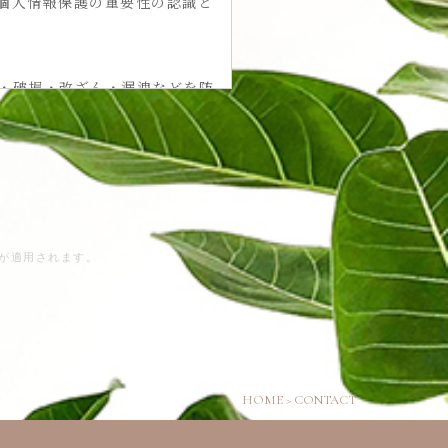
個人情報保護の重要性の認識と
・破損・改ざん・漏洩などを防
を講じ、安全対策を実施し個人
の個人情報をご入力いただく場
メールや資料のご送付に利用い
が適用されます。
除き、個人情報を第三者に開示
HOME
>
CONTACT
場合