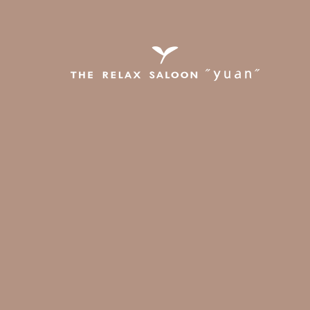
5.個人情報の安全対策
当店は、個人情報の正確性及
6.ご本人の照会
お客さまがご本人の個人情報
ただきます。
7.法令、規範の遵守と
当店は、保有する個人情報に
し、その改善に努めます。
8.お問い合せ
当店の個人情報の取扱に関す
THE RELAX SALOON "yu
〒753-0871
山口県山口市朝田274番地の
デンマークデザイナーズハウス
TEL.083-921-9857