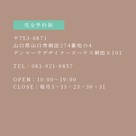
び安全性確保のために、セキュリティに万全の対策を講じていま
完全予約制
の照会・修正・削除などをご希望される場合には、ご本人である
〒753-0871
山口県山口市朝田274番地の4
見直し
デンマークデザイナーズハウス朝田Ⅱ101
関して適用される日本の法令、その他規範を遵守するとともに、
TEL：083-921-9857
OPEN：10:00～19:00
るお問い合せは下記までご連絡ください。
CLOSE：毎月3・13・23・30・31
an"
4
朝田Ⅱ101