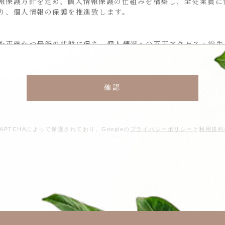
報保護方針を定め、個人情報保護の仕組みを構築し、全従業員に
り、個人情報の保護を推進致します。
を正確かつ最新の状態に保ち、個人情報への不正アクセス・紛失
ステムの維持・管理体制の整備・社員教育の徹底等の必要な措置
す。
からのお問い合わせ時に、お名前、メールアドレス、電話番号等
個人情報はご提供いただく際の目的以外では利用いたしません。
人情報は、当店からのご連絡やご質問に対する回答として、電子
CAPTCHAによって保護されており、
Googleの
プライバシーポリシー
と
利用規約
の開示・提供の禁止
りした個人情報を適切に管理し、次のいずれかに該当する場合を
ビスを行なうために当店が業務を委託する業者に対して開示する
が必要である場合